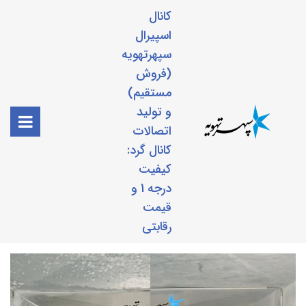
کانال
اسپیرال
سپهرتهویه
(فروش
مستقیم)
و تولید
اتصالات
کانال گرد:
کیفیت
درجه 1 و
قیمت
رقابتی