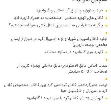
همچنین بخوانید...
هود رستوران و انواع آن: استيل و گالوانيزه
کانال های تهویه صنعتی : مشخصات به همراه كاربرد آنها
چگونه يه طراحي مناسب براي كانال كشي هوا انجام دهيم؟
توليد كانال اسپيرال شيراز و لوله اسپيرال گرد در شيراز ( ارسال
مطمعن توسط باربري)
كاربرد ورق گالوانيزه در صنايع مختلف
قيمت آنلاين عايق الاستومري؛عايق مشكي بهمراه كاربرد از
ضخامت 6 تا 50 ميليمتر
قيمت دمپر‌گرد؛دمپر كانال گرد؛دمپر گرد بين كانالي مخصوص كانال
گرد و اسپيرال و فلكسيبل هوا
فروش ويژه زانو كانال گرد با ورق درجه 1 گالوانیزه