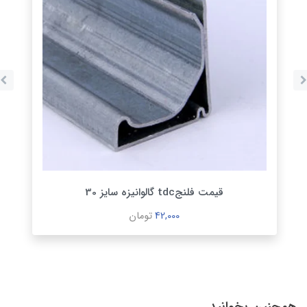
قیمت فلنجtdc گالوانیزه سايز 30
42,000
تومان