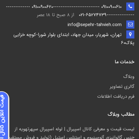
09100900610 -------------------------09100900620 -------------
---------------021-65274739
از 8 صبح تا 18 عصر
info@sepehr-tahvieh.com
تهران، شهریار، میدان جهاد، ابتدای بلوار شورا-كوچه خزايي
پلاك60
خدمات ما
وبلاگ
گالری تصاویر
فرم دریافت اطلاعات
مطالب وبلاگ
ليست قیمت و معرفي کانال اسپیرال | لوله اسپيرال سپهرتهويه از
جنس گالوانیزه، آلومينيوم و استنلس استيل (توليد و فروش مستقيم