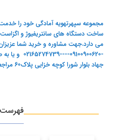
مجموعه سپهرتهويه آمادگي خود را خدمت 
ساخت دستگاه هاي سانتريفيوژ و اگزاست 
-09100900620-
جهاد بلوار شورا كوچه خزايي پلاك60 مراجعه بفرماييد.
فهرست 