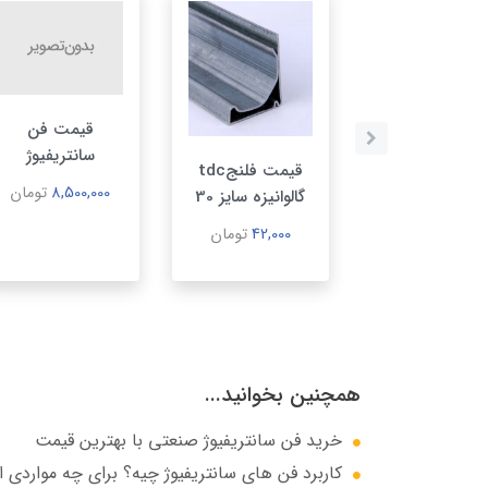
ت آنلاین کانال
قيمت فن
پیرال سپهرتهويه
سانتريفيوژ
قیمت فلنجtdc
كيفيت و قيمت
8,500,000
تومان
گالوانیزه سايز 30
رقابتي)
42,000
تومان
140,000
تومان
همچنین بخوانید...
خرید فن سانتریفیوژ صنعتی با بهترین قیمت
كاربرد فن هاي سانتريفيوژ چيه؟ براي چه مواردي 