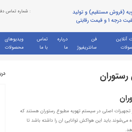
09100900610----09100900620 ----- 02165274739شماره تماس دفتر :
ویه (فروش مستقیم) و تولید
1 و قیمت رقابتی
 آنلاين
فن
درباره
تماس
ویدیوهای
ولات
سانتريفيوژ
ما
با ما
محصولات
 رستوران
درب
ران
ز تجهیزات اصلی در سیستم تهویه مطبوع رستوران هستند که
می‌شوند.باید این هواکش توانایی ان را داشته باشد تا