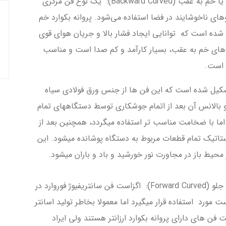
سانتریفیوژ و اگزاست فن رستوران با پروانه بكوارد يا خم به عقب (Backward Curved): یک نوع فن مرکزی
های ناخوشایند در فضا استفاده می‌شود. پروانه بكوارد خم
ده است که توانایی ایجاد فشار بالا و جریان هوای قوی
ه‌های خم به عقب، بسیار کارآمد و کم صدا است و مناسب
 است.
 تشكيل شده است كه این فن ها از جنس ورق فولادي سياه
الانس آن بعد از اتمام جوشکاری توسط دستگاههای تمام
 اما با ضخامت مناسب تر استفاده میگردد، همچنین بعد از
تاتیک تمام قطعات مربوط به دستگاه پوشانده میشود. این
 محیط باز در مجاورت نور خورشید و باد و باران میشود.
سانتریفیوژ و اگزاست فن رستوران با پروانه خم به جلو (Forward Curved): اگزاست فن سانتریفیوژ فوروارد در
ورد استفاده قرار میگیرد اما معمولا بخاطر تولید اسانتر
ن های دارای پروانه بکوارد ارزانتر هستند ولی ایراد