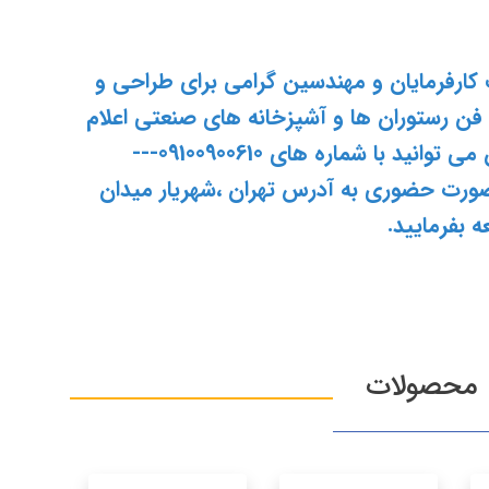
كارفرمايان و مهندسين گرامي براي طراحي و
فن رستوران ها و آشپزخانه هاي صنعتي اعلام
مي دارد.جهت مشاوره و خريد شما عزيزان مي توانيد با شماره هاي 09100900610---
---02165274739 و يا به صورت حضوري به آدرس تهران ،شهريار ميدان
محصولات